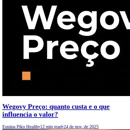
Wegovy Preço: quanto custa e o que
influencia o valor?
Equipa Piko Health
•
12 min read
•
24 de nov. de 2025