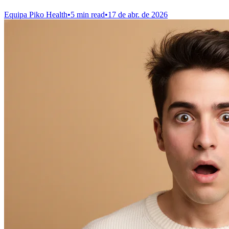
Equipa Piko Health
•
5 min read
•
17 de abr. de 2026