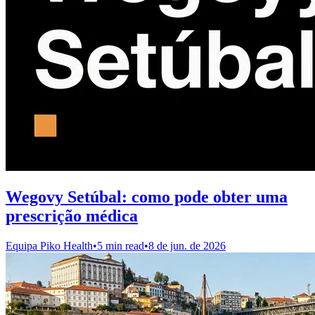
Wegovy Setúbal: como pode obter uma
prescrição médica
Equipa Piko Health
•
5 min read
•
8 de jun. de 2026