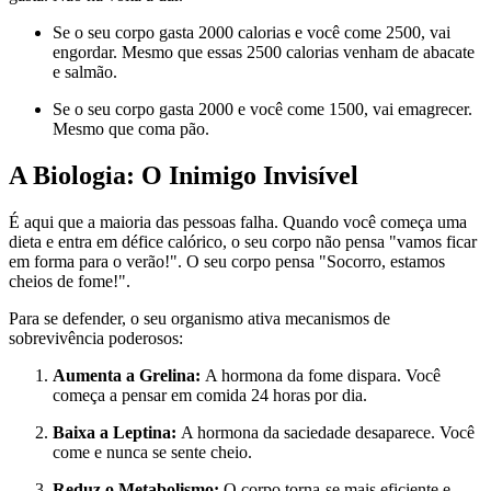
Se o seu corpo gasta 2000 calorias e você come 2500, vai
engordar. Mesmo que essas 2500 calorias venham de abacate
e salmão.
Se o seu corpo gasta 2000 e você come 1500, vai emagrecer.
Mesmo que coma pão.
A Biologia: O Inimigo Invisível
É aqui que a maioria das pessoas falha. Quando você começa uma
dieta e entra em défice calórico, o seu corpo não pensa "vamos ficar
em forma para o verão!". O seu corpo pensa "Socorro, estamos
cheios de fome!".
Para se defender, o seu organismo ativa mecanismos de
sobrevivência poderosos:
Aumenta a Grelina:
A hormona da fome dispara. Você
começa a pensar em comida 24 horas por dia.
Baixa a Leptina:
A hormona da saciedade desaparece. Você
come e nunca se sente cheio.
Reduz o Metabolismo:
O corpo torna-se mais eficiente e