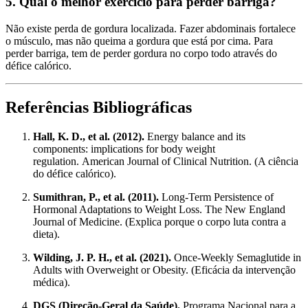
5. Qual o melhor exercício para perder barriga?
Não existe perda de gordura localizada. Fazer abdominais fortalece
o músculo, mas não queima a gordura que está por cima. Para
perder barriga, tem de perder gordura no corpo todo através do
défice calórico.
Referências Bibliográficas
Hall, K. D., et al. (2012).
Energy balance and its
components: implications for body weight
regulation. American Journal of Clinical Nutrition. (A ciência
do défice calórico).
Sumithran, P., et al. (2011).
Long-Term Persistence of
Hormonal Adaptations to Weight Loss. The New England
Journal of Medicine. (Explica porque o corpo luta contra a
dieta).
Wilding, J. P. H., et al. (2021).
Once-Weekly Semaglutide in
Adults with Overweight or Obesity. (Eficácia da intervenção
médica).
DGS (Direção-Geral da Saúde).
Programa Nacional para a