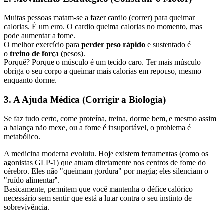
Muitas pessoas matam-se a fazer cardio (correr) para queimar
calorias. É um erro. O cardio queima calorias no momento, mas
pode aumentar a fome.
O melhor exercício para
perder peso rápido
e sustentado é
o
treino de força
(pesos).
Porquê? Porque o músculo é um tecido caro. Ter mais músculo
obriga o seu corpo a queimar mais calorias em repouso, mesmo
enquanto dorme.
3. A Ajuda Médica (Corrigir a Biologia)
Se faz tudo certo, come proteína, treina, dorme bem, e mesmo assim
a balança não mexe, ou a fome é insuportável, o problema é
metabólico.
A medicina moderna evoluiu. Hoje existem ferramentas (como os
agonistas GLP-1) que atuam diretamente nos centros de fome do
cérebro. Eles não "queimam gordura" por magia; eles silenciam o
"ruído alimentar".
Basicamente, permitem que você mantenha o défice calórico
necessário sem sentir que está a lutar contra o seu instinto de
sobrevivência.