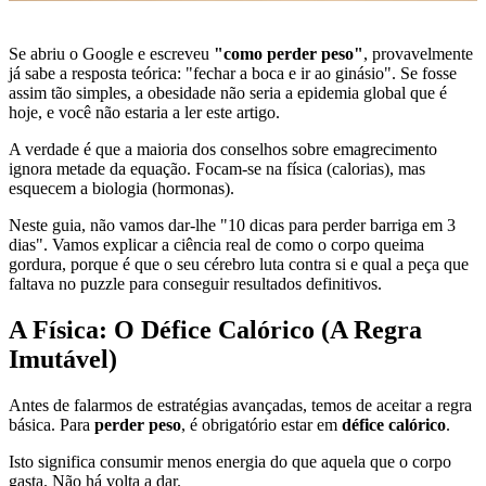
Se abriu o Google e escreveu
"como perder peso"
, provavelmente
já sabe a resposta teórica: "fechar a boca e ir ao ginásio". Se fosse
assim tão simples, a obesidade não seria a epidemia global que é
hoje, e você não estaria a ler este artigo.
A verdade é que a maioria dos conselhos sobre emagrecimento
ignora metade da equação. Focam-se na física (calorias), mas
esquecem a biologia (hormonas).
Neste guia, não vamos dar-lhe "10 dicas para perder barriga em 3
dias". Vamos explicar a ciência real de como o corpo queima
gordura, porque é que o seu cérebro luta contra si e qual a peça que
faltava no puzzle para conseguir resultados definitivos.
A Física: O Défice Calórico (A Regra
Imutável)
Antes de falarmos de estratégias avançadas, temos de aceitar a regra
básica. Para
perder peso
, é obrigatório estar em
défice calórico
.
Isto significa consumir menos energia do que aquela que o corpo
gasta. Não há volta a dar.