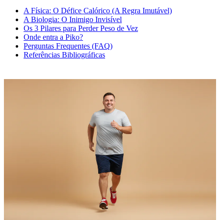
A Física: O Défice Calórico (A Regra Imutável)
A Biologia: O Inimigo Invisível
Os 3 Pilares para Perder Peso de Vez
Onde entra a Piko?
Perguntas Frequentes (FAQ)
Referências Bibliográficas