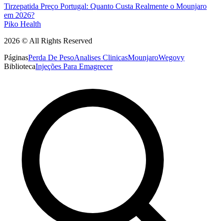
Tirzepatida Preço Portugal: Quanto Custa Realmente o Mounjaro
em 2026?
Piko Health
2026 © All Rights Reserved
Páginas
Perda De Peso
Analises Clinicas
Mounjaro
Wegovy
Biblioteca
Injeções Para Emagrecer