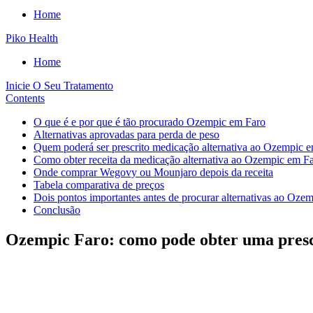
Home
Piko Health
Home
Inicie O Seu Tratamento
Contents
O que é e por que é tão procurado Ozempic em Faro
Alternativas aprovadas para perda de peso
Quem poderá ser prescrito medicação alternativa ao Ozempic 
Como obter receita da medicação alternativa ao Ozempic em F
Onde comprar Wegovy ou Mounjaro depois da receita
Tabela comparativa de preços
Dois pontos importantes antes de procurar alternativas ao Oze
Conclusão
Ozempic Faro: como pode obter uma pres