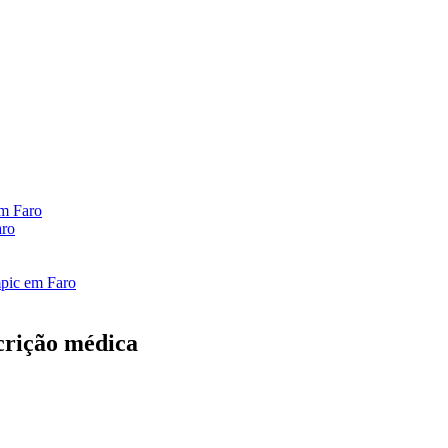
em Faro
aro
mpic em Faro
crição médica