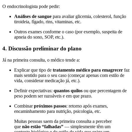
O endocrinologista pode pedir:
Análises de sangue
para avaliar glicemia, colesterol, função
tiroideia, fígado, rins, vitaminas, etc.
Outros exames conforme o caso (por exemplo, suspeita de
apneia do sono, SOP, etc.).
4. Discussão preliminar do plano
Já na primeira consulta, o médico tende a:
Explicar que tipo de
tratamento médico para emagrecer
faz
mais sentido para o seu caso (começar apenas com estilo de
vida, considerar medicação já, etc.).
Definir expectativas:
quantos quilos
ou que percentagem de
peso podem ser razoáveis e em que prazo.
Combinar
próximos passos
: retorno após exames,
encaminhamento para nutrição, psicologia, etc.
Muitas pessoas saem da primeira consulta a perceber
que
não estão “falhadas”
— simplesmente têm um
contexto biológico e de estilo de vida que exige um