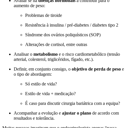
Avaliar se há
doenças hormonais
a contribuir para o
aumento de peso:
Problemas de tiroide
Resistência à insulina / pré-diabetes / diabetes tipo 2
Síndrome dos ovários poliquísticos (SOP)
Alterações de cortisol, entre outras
Analisar o
metabolismo
e o risco cardiometabólico (tensão
arterial, colesterol, triglicéridos, fígado, etc.).
Definir, em conjunto consigo, o
objetivo de perda de peso
e
o tipo de abordagem:
Só estilo de vida?
Estilo de vida + medicação?
É caso para discutir cirurgia bariátrica com a equipa?
Acompanhar a evolução e
ajustar o plano
de acordo com
resultados e tolerância.
Muitas pessoas imaginam que o endocrinologista apenas “passa