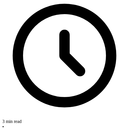
3 min read
•