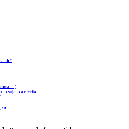
patide”
?
consulta)
o sujeito a receita
”
jaro