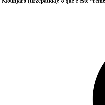
Mounjaro (tirzepatida): o que é este “remé