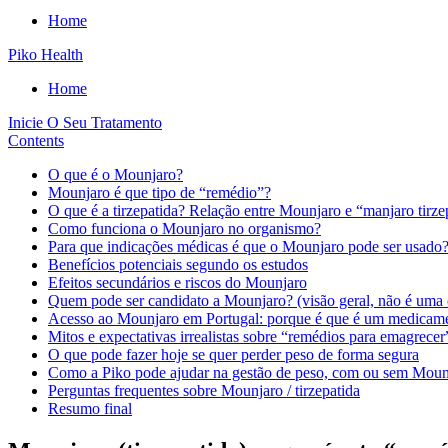
Home
Piko Health
Home
Inicie O Seu Tratamento
Contents
O que é o Mounjaro?
Mounjaro é que tipo de “remédio”?
O que é a tirzepatida? Relação entre Mounjaro e “manjaro tirze
Como funciona o Mounjaro no organismo?
Para que indicações médicas é que o Mounjaro pode ser usado
Benefícios potenciais segundo os estudos
Efeitos secundários e riscos do Mounjaro
Quem pode ser candidato a Mounjaro? (visão geral, não é uma 
Acesso ao Mounjaro em Portugal: porque é que é um medicament
Mitos e expectativas irrealistas sobre “remédios para emagrecer
O que pode fazer hoje se quer perder peso de forma segura
Como a Piko pode ajudar na gestão de peso, com ou sem Moun
Perguntas frequentes sobre Mounjaro / tirzepatida
Resumo final